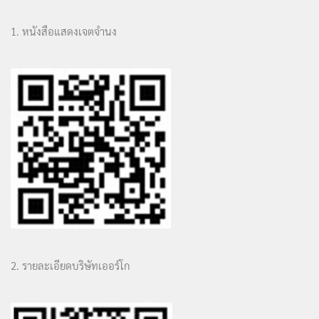
1. หนังสือแสดงเจตจำนง
2. รายละเอียดบริษัทเออร์โก