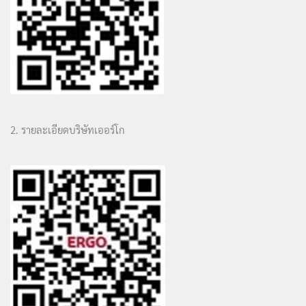
2. รายละเอียดบริษัทเออร์โก