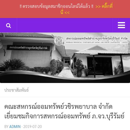
!! ตรวจสอบข้อมูลสมาชิกออนไลน์ได้แล้ว !!
>> คลิ๊กที่
นี่ <<
หน้าหลัก
กิจกรรม
การประชุมคณะกรรมการเงินกู้
ข่าวประกาศสหกรณ์
ดาวน์โหลดเอกสารต่างๆ
ประชาสัมพันธ์
กระดานถาม-ตอบ
ติดต่อเรา
คณะสหกรณ์ออมทรัพย์วชิรพยาบาล จำกัด
เยี่ยมชมกิจการสหกรณ์ออมทรัพย์ ภ.จว.บุรีรัมย์
BY
ADMIN
·
2019-07-20