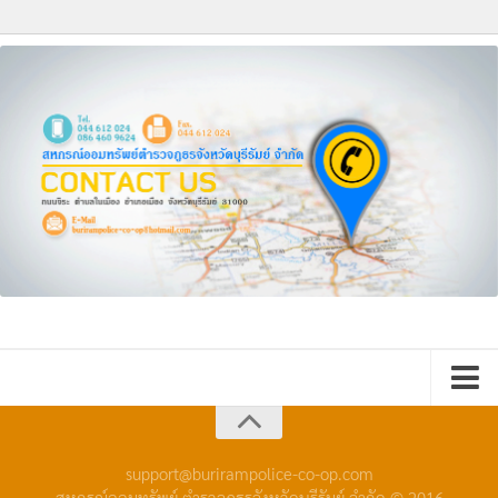
หน้าหลัก
กิจกรรม
support@burirampolice-co-op.com
สหกรณ์ออมทรัพย์ ตำรวจภูธรจังหวัดบุรีรัมย์ จำกัด © 2016