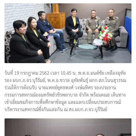
วันที่ 19 กรกฎาคม 2562 เวลา 10.45 น. พ.ต.อ.มนต์ชัย เหลืองอุทัย
รอง ผบก.ภ.จว.บุรีรัมย์, พ.ต.อ.ชวาล อุทัยพันธุ์ ผกก.สภ.โนนสุวรรณ
ร่วมให้การต้อนรับ นายแพทย์ยุทธพงศ์ วงษ์มหิศร รองประธาน
กรรมการสหกรณ์ออมทรัพย์วชิรพยาบาล จำกัด พร้อมคณะ เดินทาง
เข้าเยี่ยมชมกิจการเพื่อศึกษาข้อมูล และแลกเปลี่ยนประสบการณ์
บริหารงานสหกรณ์ซึ่งกันและกัน ณ สง.ผบก.ภ.จว.บุรีรัมย์