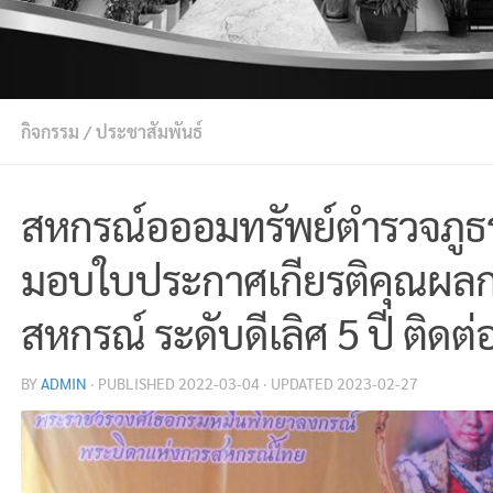
กิจกรรม
/
ประชาสัมพันธ์
สหกรณ์อออมทรัพย์ตำรวจภูธรจัง
มอบใบประกาศเกียรติคุณผลก
สหกรณ์ ระดับดีเลิศ 5 ปี ติดต่
BY
ADMIN
· PUBLISHED
2022-03-04
· UPDATED
2023-02-27