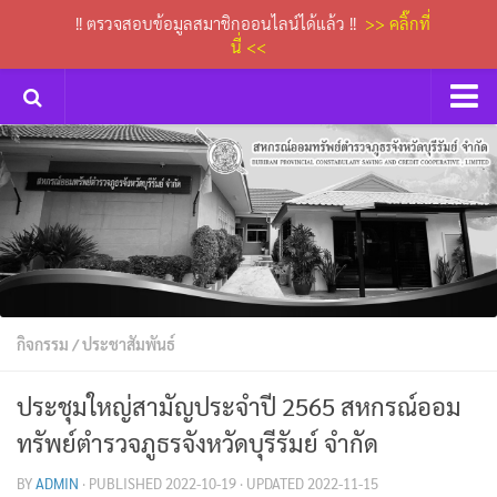
!! ตรวจสอบข้อมูลสมาชิกออนไลน์ได้แล้ว !!
>> คลิ๊กที่
นี่ <<
หน้าหลัก
กิจกรรม
การประชุมคณะกรรมการเงินกู้
ข่าวประกาศสหกรณ์
ดาวน์โหลดเอกสารต่างๆ
กิจกรรม
/
ประชาสัมพันธ์
กระดานถาม-ตอบ
ติดต่อเรา
ประชุมใหญ่สามัญประจำปี 2565 สหกรณ์ออม
ทรัพย์ตำรวจภูธรจังหวัดบุรีรัมย์ จำกัด
BY
ADMIN
· PUBLISHED
2022-10-19
· UPDATED
2022-11-15