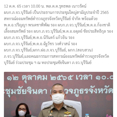
12 ต.ค. 65 เวลา 10.00 น. พล.ต.ต.รุทธพล เนาวรัตน์
ผบก.ภ.จว.บุรีรัมย์ เป็นประธานการประชุมใหญ่สามัญประจำปี 2565
สหกรณ์ออมทรัพย์ตำรวจภูธรจังหวัดบุรีรัมย์ จำกัด พร้อมด้วย
พ.ต.อ.ปริญญา พรเดชาพิพัฒ รอง ผบก.ภ.จว.บุรีรัมย์,พ.ต.อ.ก้องชาติ
เลี้ยงสมทรัพย์ รอง ผบก.ภ.จว.บุรีรัมย์,พ.ต.อ.อดุลย์ ชัยประสิทธิกุล รอง
ผบก.ภ.จว.บุรีรัมย์,พ.ต.อ.นิรันดร์ แก้วอิน รอง
ผบก.ภ.จว.บุรีรัมย์,พ.ต.อ.ฉัฐวัชร วงศ์วาสน์ รอง
ผบก.ภ.จว.บุรีรัมย์,ผกก.ฝอ.ภ.จว.บุรีรัมย์, ผกก.(สอบสวน)
ภ.จว.บุรีรัมย์,และคณะกรรมการสหกรณ์ออมทรัพย์ตำรวจภูธรจังหวัด
บุรีรัมย์ ร่วมประชุม ฯ ณ หอประชุมชัยจินดา ภ.จว.บุรีรัมย์