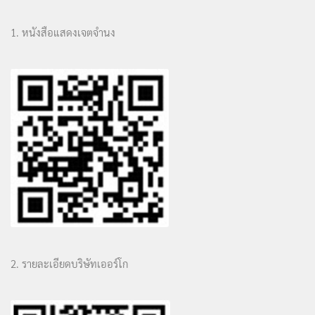
1. หนังสือแสดงเจตจำนง
2. รายละเอียดบริษัทเออร์โก