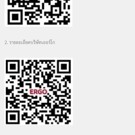
2. รายละเอียดบริษัทเออร์โก