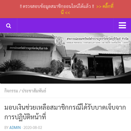
!! ตรวจสอบข้อมูลสมาชิกออนไลน์ได้แล้ว !!
>> คลิ๊กที่
นี่ <<
หน้าหลัก
กิจกรรม
การประชุมคณะกรรมการเงินกู้
ข่าวประกาศสหกรณ์
ดาวน์โหลดเอกสารต่างๆ
กิจกรรม
/
ประชาสัมพันธ์
กระดานถาม-ตอบ
ติดต่อเรา
มอบเงินช่วยเหลือสมาชิกกรณีได้รับบาดเจ็บจาก
การปฏิบัติหน้าที่
BY
ADMIN
·
2020-08-02