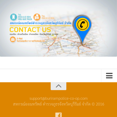
หน้าหลัก
กิจกรรม
support@burirampolice-co-op.com
สหกรณ์ออมทรัพย์ ตำรวจภูธรจังหวัดบุรีรัมย์ จำกัด © 2016
การประชุมคณะกรรมการเงินกู้
ข่าวประกาศสหกรณ์