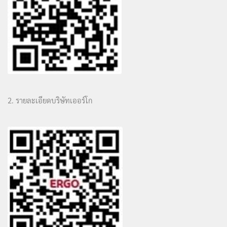
2. รายละเอียดบริษัทเออร์โก