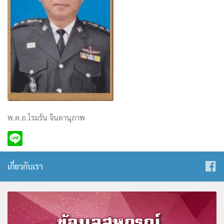
พ.ต.อ.โรมรัน จินดานุภาพ
เกี่ยวกับเรา