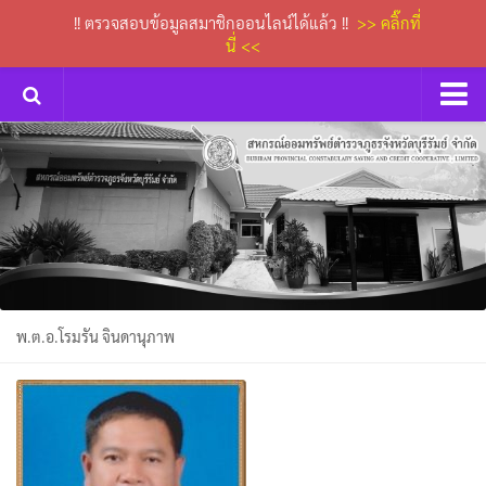
!! ตรวจสอบข้อมูลสมาชิกออนไลน์ได้แล้ว !!
>> คลิ๊กที่
นี่ <<
หน้าหลัก
กิจกรรม
การประชุมคณะกรรมการเงินกู้
ข่าวประกาศสหกรณ์
ดาวน์โหลดเอกสารต่างๆ
พ.ต.อ.โรมรัน จินดานุภาพ
กระดานถาม-ตอบ
ติดต่อเรา