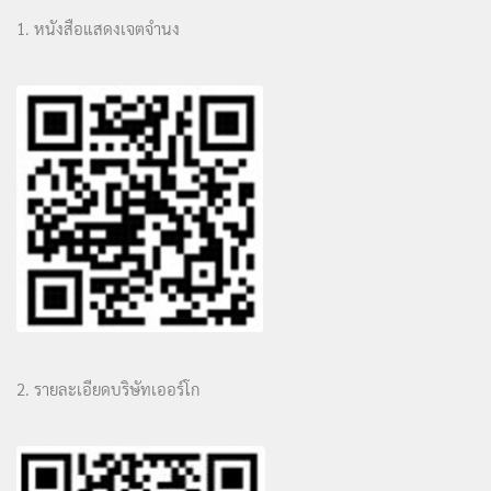
1. หนังสือแสดงเจตจำนง
2. รายละเอียดบริษัทเออร์โก