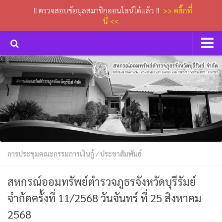
!! ตรวจสอบข้อมูลสมาชิกออนไลน์ได้แล้ว !!
>> คลิ๊กที่
นี่ <<
หน้าหลัก
กิจกรรม
การประชุมคณะกรรมการเงินกู้
ข่าวประกาศสหกรณ์
ดาวน์โหลดเอกสารต่างๆ
การประชุมคณะกรรมการเงินกู้
/
ประชาสัมพันธ์
กระดานถาม-ตอบ
ติดต่อเรา
สหกรณ์ออมทรัพย์ตำรวจภูธรจังหวัดบุรีรัมย์
จำกัดครั้งที่ 11/2568 วันจันทร์ ที่ 25 สิงหาคม
2568