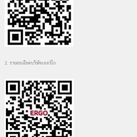
2. รายละเอียดบริษัทเออร์โก