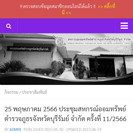
!! ตรวจสอบข้อมูลสมาชิกออนไลน์ได้แล้ว !!
>> คลิ๊กที่
นี่ <<
หน้าหลัก
กิจกรรม
การประชุมคณะกรรมการเงินกู้
ข่าวประกาศสหกรณ์
ดาวน์โหลดเอกสารต่างๆ
กิจกรรม
/
ประชาสัมพันธ์
กระดานถาม-ตอบ
ติดต่อเรา
25 พฤษภาคม 2566 ประชุมสหกรณ์ออมทรัพย์
ตำรวจภูธรจังหวัดบุรีรัมย์ จำกัด ครั้งที่ 11/2566
BY
ADMIN
· PUBLISHED
2023-05-30
· UPDATED
2023-06-19