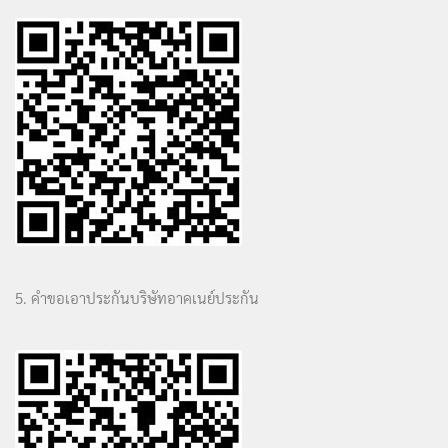
5. คำขอเอาประกันบริษัทอาคเนย์ประกัน