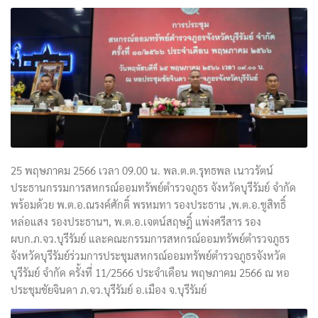
25 พฤษภาคม 2566 เวลา 09.00 น. พล.ต.ต.รุทธพล เนาวรัตน์
ประธานกรรมการสหกรณ์ออมทรัพย์ตำรวจภูธร จังหวัดบุรีรัมย์ จำกัด
พร้อมด้วย พ.ต.อ.ณรงค์ศักดิ์ พรหมทา รองประธาน ,พ.ต.อ.ชูสิทธิ์
หล่อแสง รองประธานฯ, พ.ต.อ.เจตน์สฤษฎิ์ แพ่งศรีสาร รอง
ผบก.ภ.จว.บุรีรัมย์ และคณะกรรมการสหกรณ์ออมทรัพย์ตำรวจภูธร
จังหวัดบุรีรัมย์ร่วมการประชุมสหกรณ์ออมทรัพย์ตำรวจภูธรจังหวัด
บุรีรัมย์ จำกัด ครั้งที่ 11/2566 ประจำเดือน พฤษภาคม 2566 ณ หอ
ประชุมชัยจินดา ภ.จว.บุรีรัมย์ อ.เมือง จ.บุรีรัมย์